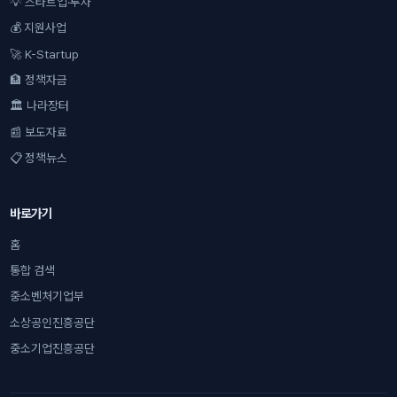
💡 스타트업·투자
💰 지원사업
🚀 K-Startup
🏦 정책자금
🏛 나라장터
📰 보도자료
📋 정책뉴스
바로가기
홈
통합 검색
중소벤처기업부
소상공인진흥공단
중소기업진흥공단