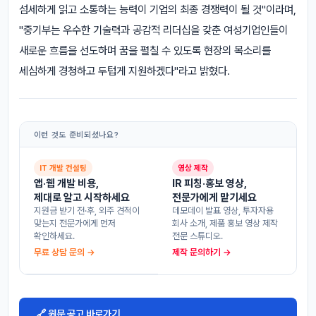
섬세하게 읽고 소통하는 능력이 기업의 최종 경쟁력이 될 것"이라며,
"중기부는 우수한 기술력과 공감적 리더십을 갖춘 여성기업인들이
새로운 흐름을 선도하며 꿈을 펼칠 수 있도록 현장의 목소리를
세심하게 경청하고 두텁게 지원하겠다"라고 밝혔다.
이런 것도 준비되셨나요?
IT 개발 컨설팅
영상 제작
앱·웹 개발 비용,
IR 피칭·홍보 영상,
제대로 알고 시작하세요
전문가에게 맡기세요
지원금 받기 전·후, 외주 견적이
데모데이 발표 영상, 투자자용
맞는지 전문가에게 먼저
회사 소개, 제품 홍보 영상 제작
확인하세요.
전문 스튜디오.
무료 상담 문의 →
제작 문의하기 →
🔗 원문 공고 바로가기