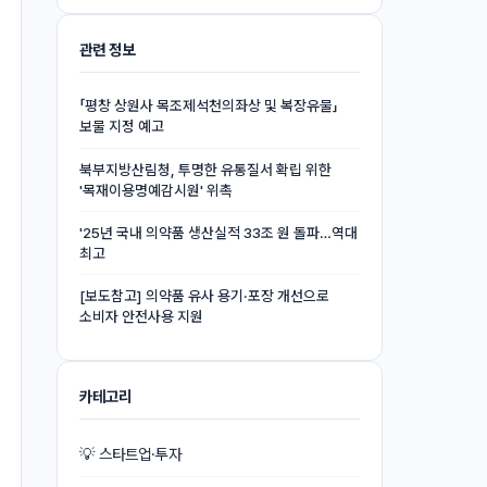
관련 정보
「평창 상원사 목조제석천의좌상 및 복장유물」
보물 지정 예고
북부지방산림청, 투명한 유통질서 확립 위한
'목재이용명예감시원' 위촉
'25년 국내 의약품 생산실적 33조 원 돌파…역대
최고
[보도참고] 의약품 유사 용기·포장 개선으로
소비자 안전사용 지원
카테고리
💡 스타트업·투자