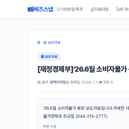
📸
비즈스냅
💡
💰
🚀
스타트업·투자
지원사업
K-St
홈
›
📰 보도자료
📰 보도자료
[재정경제부]'26.6월 소비자물가
📰 출처:
정책브리핑
📅 등록일: 2026. 7. 1.
👁 조회 9
'26.6월 소비자물가 동향 보도자료입니다.자세한
물가정책과 최규철 (044-215-2777)
주관 기관