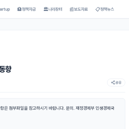
🏦
🏛
📰
📋
artup
정책자금
나라장터
보도자료
정책뉴스
 동향
공유
 사항은 첨부파일을 참고하시기 바랍니다. 문의. 재정경제부 민생경제국