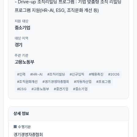
- Drive-up 조직리빌딩 프로그램 : 기업 맞춤형 조직 리빌딩
프로그램 지원(HR-AI, ESG, 조직문화 개선 등)
지원 대상
중소기업
대상 지역
경기
주관 기관
고용노동부
#인력
#HR-AI
#조직리빌딩
#신규입직
#채용촉진
#2026
#조직문화개선
#경기경영자총협회
#자동차산업
#프로그램
#ESG
#고용노동부
#중견기업
#중소기업
상세 정보
🏢 수행기관
경기경영자총협회