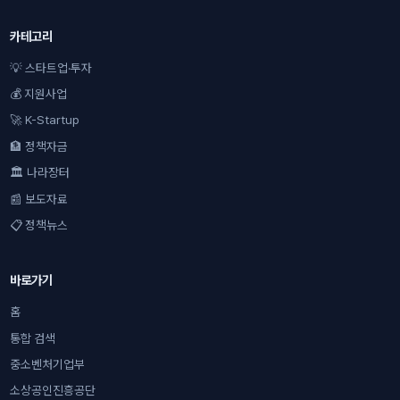
카테고리
💡 스타트업·투자
💰 지원사업
🚀 K-Startup
🏦 정책자금
🏛 나라장터
📰 보도자료
📋 정책뉴스
바로가기
홈
통합 검색
중소벤처기업부
소상공인진흥공단