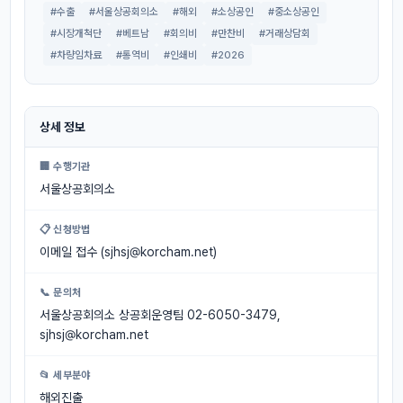
#수출
#서울상공회의소
#해외
#소상공인
#중소상공인
#시장개척단
#베트남
#회의비
#만찬비
#거래상담회
#차량임차료
#통역비
#인쇄비
#2026
상세 정보
🏢 수행기관
서울상공회의소
📋 신청방법
이메일 접수 (
sjhsj@korcham.net
)
📞 문의처
서울상공회의소 상공회운영팀 02-6050-3479,
sjhsj@korcham.net
📂 세부분야
해외진출