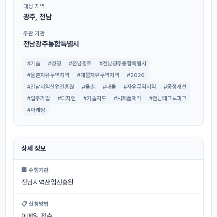
대상 지역
광주, 전남
주관 기관
전남광주통합특별시
#기술
#경영
#전남광주
#전남광주통합특별시
#율촌자유무역지역
#대불자유무역지역
#2026
#전남지역산업진흥원
#율촌
#대불
#자유무역지역
#공정개선
#입주기업
#디자인
#기술지도
#시제품제작
#전남테크노파크
#마케팅
상세 정보
🏢 수행기관
전남지역산업진흥원
📋 신청방법
이메일 접수