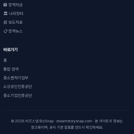
🏦 정책자금
🏛 나라장터
📰 보도자료
📋 정책뉴스
바로가기
홈
통합 검색
중소벤처기업부
소상공인진흥공단
중소기업진흥공단
© 2026 비즈스냅 BizSnap · dreamstorysnap.com · 본 사이트의 정보는
참고용이며, 공식 기관 발표를 반드시 확인하세요.