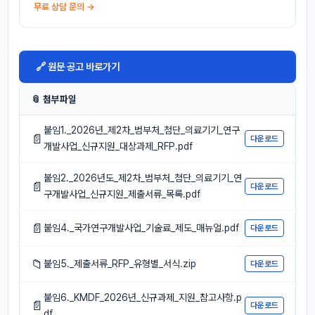
무료 상담 문의 →
🔗 원문 공고 바로가기
📎 첨부파일
붙임1._2026년_제2차_범부처_첨단_의료기기_연구
📄
다운로드
개발사업_신규지원_대상과제_RFP.pdf
붙임2._2026년도_제2차_범부처_첨단_의료기기_연
📄
다운로드
구개발사업_신규지원_제출서류_목록.pdf
📄
붙임4._국가연구개발사업_기술료_제도_매뉴얼.pdf
다운로드
📁
붙임5._제출서류_RFP_유형별_서식.zip
다운로드
붙임6._KMDF_2026년_신규과제_지원_참고사항.p
📄
다운로드
df