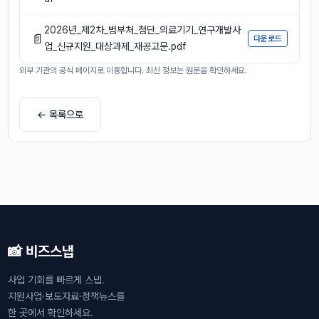
2026년_제2차_범부처_첨단_의료기기_연구개발사
📄
다운로드
업_신규지원_대상과제_재공고문.pdf
외부 기관의 공식 페이지로 이동합니다. 최신 정보는 원문을 확인하세요.
← 목록으로
📸 비즈스냅
사업 기회를 빠르게 스냅.
지원사업·보도자료·정책뉴스를
한 곳에서 확인하세요.