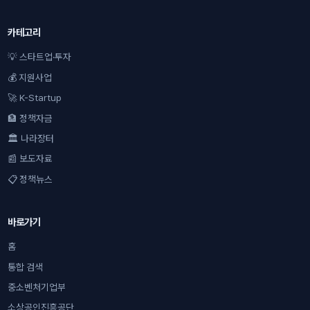
카테고리
💡 스타트업·투자
💰 지원사업
🚀 K-Startup
🏦 정책자금
🏛 나라장터
📰 보도자료
📋 정책뉴스
바로가기
홈
통합 검색
중소벤처기업부
소상공인진흥공단