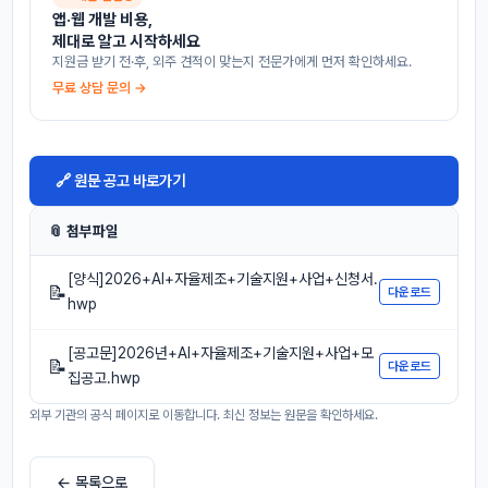
앱·웹 개발 비용,
제대로 알고 시작하세요
지원금 받기 전·후, 외주 견적이 맞는지 전문가에게 먼저 확인하세요.
무료 상담 문의 →
🔗 원문 공고 바로가기
📎 첨부파일
[양식]2026+AI+자율제조+기술지원+사업+신청서.
📝
다운로드
hwp
[공고문]2026년+AI+자율제조+기술지원+사업+모
📝
다운로드
집공고.hwp
외부 기관의 공식 페이지로 이동합니다. 최신 정보는 원문을 확인하세요.
← 목록으로