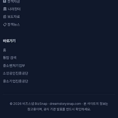
🏦 정책자금
🏛 나라장터
📰 보도자료
📋 정책뉴스
바로가기
홈
통합 검색
중소벤처기업부
소상공인진흥공단
중소기업진흥공단
© 2026 비즈스냅 BizSnap · dreamstorysnap.com · 본 사이트의 정보는
참고용이며, 공식 기관 발표를 반드시 확인하세요.