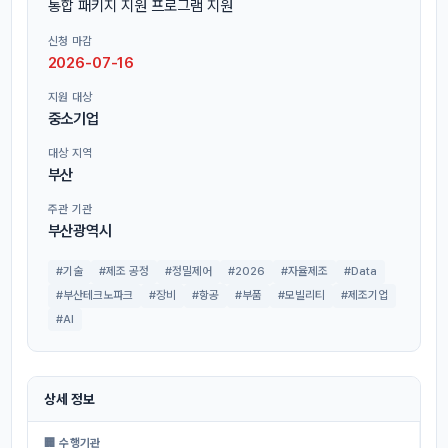
통합 패키지 지원 프로그램 지원
신청 마감
2026-07-16
지원 대상
중소기업
대상 지역
부산
주관 기관
부산광역시
#기술
#제조 공정
#정밀제어
#2026
#자율제조
#Data
#부산테크노파크
#장비
#항공
#부품
#모빌리티
#제조기업
#AI
상세 정보
🏢 수행기관