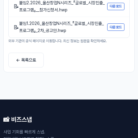
붙임2.2026_울산창업N시리즈_『글로벌_시장진출_
📝
다운로드
프로그램』__참가신청서.hwp
붙임1.2026_울산창업N시리즈_『글로벌_시장진출_
📝
다운로드
프로그램』_2차_공고안.hwp
외부 기관의 공식 페이지로 이동합니다. 최신 정보는 원문을 확인하세요.
← 목록으로
📸 비즈스냅
사업 기회를 빠르게 스냅.