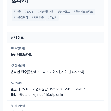
울산광역시
#수출
#2026
#기술창업기업
#싱가포르
#울산테크노파크
#수출상담회
#시장진출
#글로벌
상세 정보
🏢 수행기관
울산테크노파크
📋 신청방법
온라인 접수(울산테크노파크 기업지원사업 관리시스템)
📞 문의처
울산테크노파크 기업지원단 052-219-8585, 8641 /
thkim@utp.or.kr
,
neofill@utp.or.kr
📂 세부분야