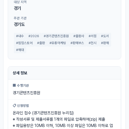
대상 지역
경기
주관 기관
경기도
#내수
#2026
#경기콘텐츠진흥원
#출판사
#서점
#도서
#팝업스토어
#출판
#유통마케팅
#판매부스
#전시
#판매
#매대
상세 정보
🏢 수행기관
경기콘텐츠진흥원
📋 신청방법
온라인 접수 (경기콘텐츠진흥원 누리집)
※ 작성서류 및 제출서류를 1개의 파일로 압축하여(zip) 제출
※ 파일용량은 10MB 이하, 10MB 이상 파일은 10MB 이하로 업