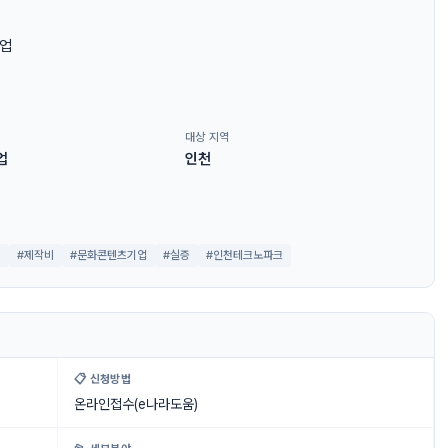
기업
대상 지역
업
인천
비
#제작비
#문화콘텐츠기업
#실증
#인천테크노파크
📋 신청방법
온라인접수(e나라도움)