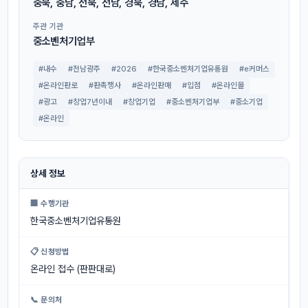
충북, 충남, 전북, 전남, 경북, 경남, 제주
주관 기관
중소벤처기업부
#내수
#전남광주
#2026
#한국중소벤처기업유통원
#e커머스
#온라인판로
#판촉행사
#온라인판매
#입점
#온라인몰
#광고
#창업7년이내
#창업기업
#중소벤처기업부
#중소기업
#온라인
상세 정보
🏢 수행기관
한국중소벤처기업유통원
📋 신청방법
온라인 접수 (판판대로)
📞 문의처