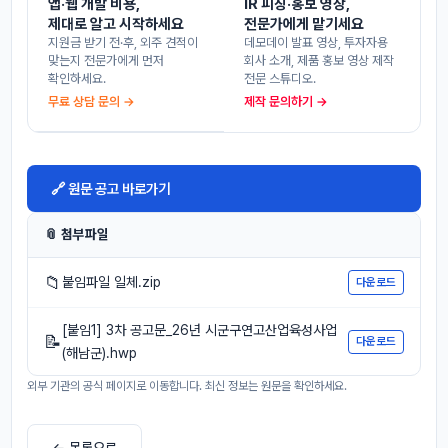
앱·웹 개발 비용,
IR 피칭·홍보 영상,
제대로 알고 시작하세요
전문가에게 맡기세요
지원금 받기 전·후, 외주 견적이
데모데이 발표 영상, 투자자용
맞는지 전문가에게 먼저
회사 소개, 제품 홍보 영상 제작
확인하세요.
전문 스튜디오.
무료 상담 문의 →
제작 문의하기 →
🔗 원문 공고 바로가기
📎 첨부파일
📁
붙임파일 일체.zip
다운로드
[붙임1] 3차 공고문_26년 시군구연고산업육성사업
📝
다운로드
(해남군).hwp
외부 기관의 공식 페이지로 이동합니다. 최신 정보는 원문을 확인하세요.
← 목록으로