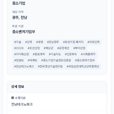
중소기업
대상 지역
광주, 전남
주관 기관
중소벤처기업부
#기술
#인력
#경영
#전남광주
#유망기업 패키지
#외국인력
#2026
#조선산업
#해남군
#공정개선
#뿌리산업
#지식재산권
#판로개척
#기술지도
#인증획득
#시제품제작
#컨설팅
#마케팅
#중소기업기술정보진흥원
#중소벤처기업부
#전남테크노파크
#한국생산기술연구원
#국립순천대학교산학협력단
상세 정보
🏢 수행기관
전남테크노파크