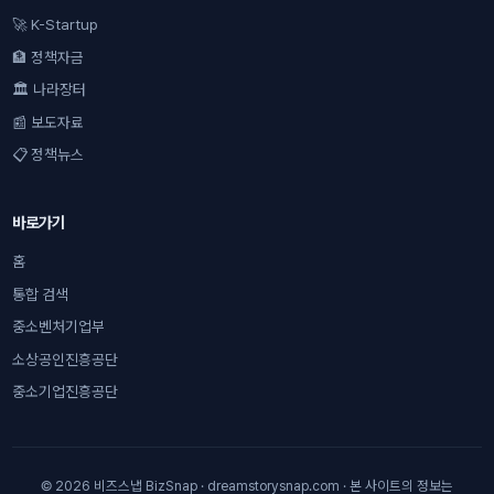
🚀 K-Startup
🏦 정책자금
🏛 나라장터
📰 보도자료
📋 정책뉴스
바로가기
홈
통합 검색
중소벤처기업부
소상공인진흥공단
중소기업진흥공단
© 2026 비즈스냅 BizSnap · dreamstorysnap.com · 본 사이트의 정보는