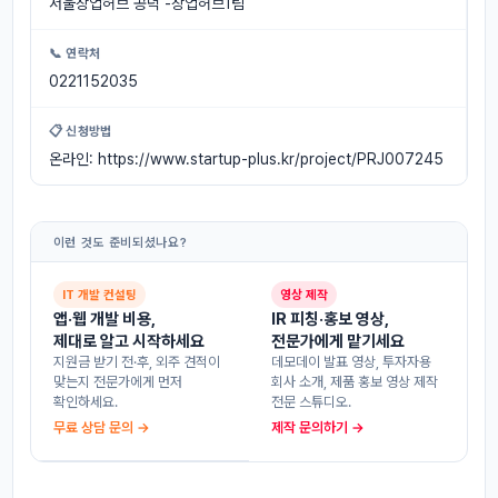
서울창업허브 공덕 -창업허브1팀
📞 연락처
0221152035
📋 신청방법
온라인: https://www.startup-plus.kr/project/PRJ007245
이런 것도 준비되셨나요?
IT 개발 컨설팅
영상 제작
앱·웹 개발 비용,
IR 피칭·홍보 영상,
제대로 알고 시작하세요
전문가에게 맡기세요
지원금 받기 전·후, 외주 견적이
데모데이 발표 영상, 투자자용
맞는지 전문가에게 먼저
회사 소개, 제품 홍보 영상 제작
확인하세요.
전문 스튜디오.
무료 상담 문의 →
제작 문의하기 →