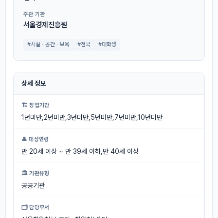
주관 기관
서울경제진흥원
#시설ㆍ공간ㆍ보육
#전국
#대학생
상세 정보
🏗 창업기간
1년미만,2년미만,3년미만,5년미만,7년미만,10년미만
👤 대상연령
만 20세 이상 ~ 만 39세 이하,만 40세 이상
🏛 기관유형
공공기관
🗂 담당부서