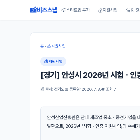
📸
비즈스냅
💡
💰
🚀
스타트업·투자
지원사업
K-St
홈
›
💰 지원사업
💰 지원사업
[경기] 안성시 2026년 시험ㆍ인
📰 출처:
경기도
📅 등록일: 2026. 7. 8.
👁 조회 7
안성산업진흥원은 관내 제조업 중소ㆍ중견기업을 대상
일환으로, 2026년 「시험ㆍ인증 지원사업」의 수혜