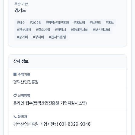
주관 기관
경기도
#내수
#2026
#평택산업진흥원
#홍보비
#브랜드
#홍보
#판로개척
#중소기업
#평택시
#국내전시회
#부스임차비
#참가비
#장치비
#전시회운영
상세 정보
🏢 수행기관
평택산업진흥원
📋 신청방법
온라인 접수(평택산업진흥원 기업지원시스템)
📞 문의처
평택산업진흥원 기업지원팀 031-8029-9348