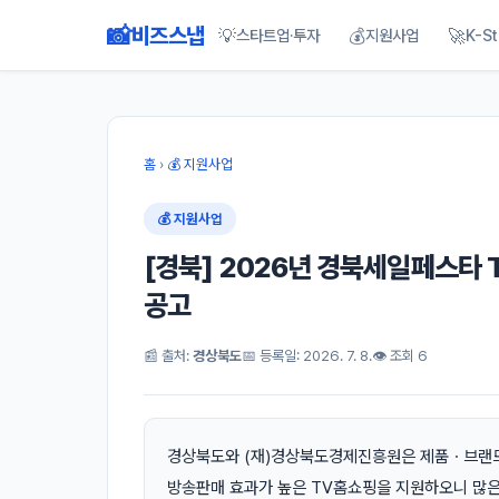
📸
비즈스냅
💡
💰
🚀
스타트업·투자
지원사업
K-St
홈
›
💰 지원사업
💰 지원사업
[경북] 2026년 경북세일페스타
공고
📰 출처:
경상북도
📅 등록일: 2026. 7. 8.
👁 조회 6
경상북도와 (재)경상북도경제진흥원은 제품ㆍ브랜드
방송판매 효과가 높은 TV홈쇼핑을 지원하오니 많은