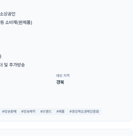
 소상공인
 등 소비재(완제품)
등
오더 및 추가방송
대상 지역
경북
#방송판매
#방송제작
#브랜드
#제품
#경상북도경제진흥원