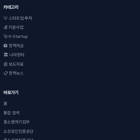
카테고리
💡 스타트업·투자
💰 지원사업
🚀 K-Startup
🏦 정책자금
🏛 나라장터
📰 보도자료
📋 정책뉴스
바로가기
홈
통합 검색
중소벤처기업부
소상공인진흥공단