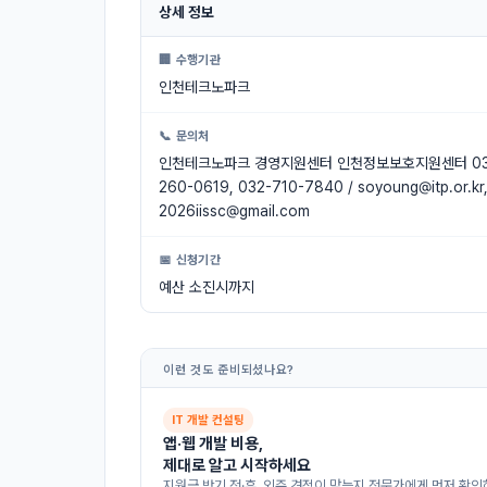
상세 정보
🏢 수행기관
인천테크노파크
📞 문의처
인천테크노파크 경영지원센터 인천정보보호지원센터 03
260-0619, 032-710-7840 /
soyoung@itp.or.kr
2026iissc@gmail.com
📅 신청기간
예산 소진시까지
이런 것도 준비되셨나요?
IT 개발 컨설팅
앱·웹 개발 비용,
제대로 알고 시작하세요
지원금 받기 전·후, 외주 견적이 맞는지 전문가에게 먼저 확인