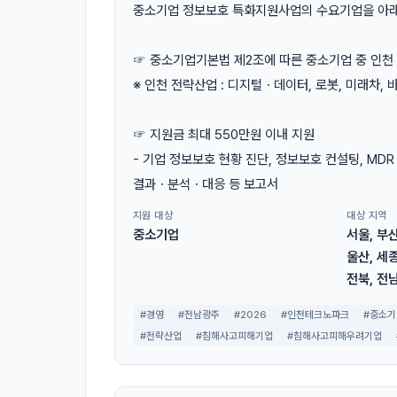
중소기업 정보보호 특화지원사업의 수요기업을 아래와
☞ 중소기업기본법 제2조에 따른 중소기업 중 인천 
※ 인천 전략산업 : 디지털ㆍ데이터, 로봇, 미래차, 
☞ 지원금 최대 550만원 이내 지원
- 기업 정보보호 현황 진단, 정보보호 컨설팅, MDR
결과ㆍ분석ㆍ대응 등 보고서
지원 대상
대상 지역
중소기업
서울, 부산
울산, 세종
전북, 전남
#경영
#전남광주
#2026
#인천테크노파크
#중소기
#전략산업
#침해사고피해기업
#침해사고피해우려기업