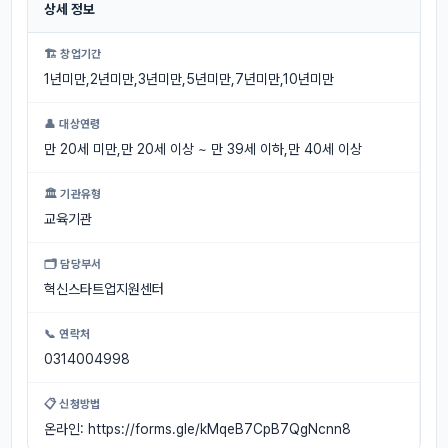
상세 정보
🏗 창업기간
1년미만,2년미만,3년미만,5년미만,7년미만,10년미만
👤 대상연령
만 20세 미만,만 20세 이상 ~ 만 39세 이하,만 40세 이상
🏛 기관유형
교육기관
🗂 담당부서
혁신스타트업지원센터
📞 연락처
0314004998
📋 신청방법
온라인: https://forms.gle/kMqeB7CpB7QgNcnn8