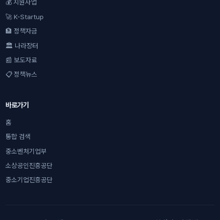
💰 지원사업
🚀 K-Startup
🏦 정책자금
🏛 나라장터
📰 보도자료
📋 정책뉴스
바로가기
홈
통합 검색
중소벤처기업부
소상공인진흥공단
중소기업진흥공단