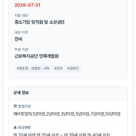
2026-07-31
지원 대상
중소기업 임직원 및 소상공인
대상 지역
전국
주관 기관
근로복지공단 인재개발원
#멘토링ㆍ컨설팅ㆍ교육
#전국
#일반인
상세 정보
🏗 창업기간
예비창업자,1년미만,2년미만,3년미만,5년미만,7년미만,10년미만
👤 대상연령
만 20세 미만,만 20세 이상 ~ 만 39세 이하,만 40세 이상