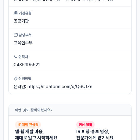
🏛 기관유형
공공기관
🗂 담당부서
교육연수부
📞 연락처
0435395521
📋 신청방법
온라인: https://moaform.com/q/Q6QfZe
이런 것도 준비되셨나요?
IT 개발 컨설팅
영상 제작
앱·웹 개발 비용,
IR 피칭·홍보 영상,
제대로 알고 시작하세요
전문가에게 맡기세요