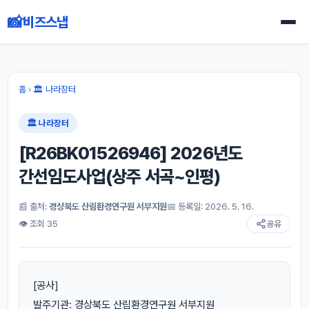
📸
비즈스냅
홈
›
🏛 나라장터
🏛 나라장터
[R26BK01526946] 2026년도
간선임도사업(상주 서곡~인평)
📰 출처:
경상북도 산림환경연구원 서부지원
📅 등록일: 2026. 5. 16.
👁 조회 35
공유
[공사]
발주기관: 경상북도 산림환경연구원 서부지원