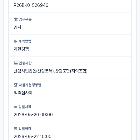
R26BK01526946
🏗 업무구분
공사
📝 계약방법
제한경쟁
🏭 업종제한
산림사업법인(산림토목),산림조합(지역조합)
🏆 낙찰자결정방법
적격심사제
📅 입찰시작
2026-05-20 09:00
⏰ 입찰마감
2026-05-22 10:00