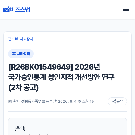
📸
비즈스냅
홈
›
🏛 나라장터
🏛 나라장터
[R26BK01549649] 2026년
국가승인통계 성인지적 개선방안 연구
(2차 공고)
📰 출처:
성평등가족부
📅 등록일: 2026. 6. 4.
👁 조회 15
공유
[용역]