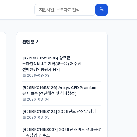
🔍
관련 정보
[R26BK01650538] 양구군
소하천정비종합계획(양구읍) 재수립
전략환경영향평가 용역
📅 2026-08-03
[R26BK01653126] Ansys CFD Premium
유지 보수 (전산해석 및 격자생성)
📅 2026-08-04
[R26BK01653124] 2026년도 전산망 장비
📅 2026-08-05
[R26BK01653037] 2026년 스마트 생태공장
구축상덥_집수조