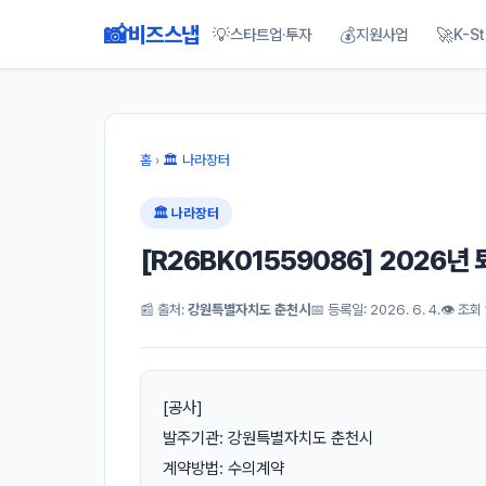
📸
비즈스냅
💡
💰
🚀
스타트업·투자
지원사업
K-St
홈
›
🏛 나라장터
🏛 나라장터
[R26BK01559086] 2026
📰 출처:
강원특별자치도 춘천시
📅 등록일: 2026. 6. 4.
👁 조회 
[공사]
발주기관: 강원특별자치도 춘천시
계약방법: 수의계약