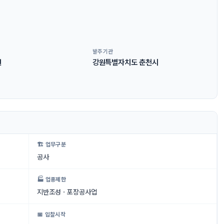
발주기관
원
강원특별자치도 춘천시
🏗 업무구분
공사
🏭 업종제한
지반조성ㆍ포장공사업
📅 입찰시작