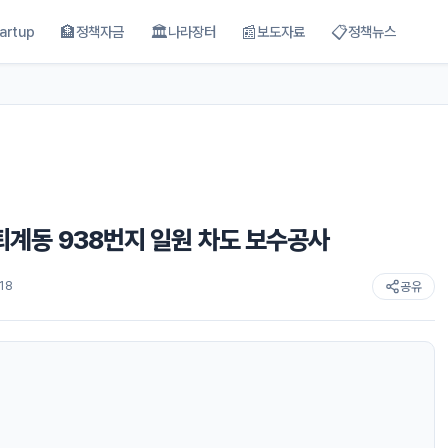
🏦
🏛
📰
📋
artup
정책자금
나라장터
보도자료
정책뉴스
년 퇴계동 938번지 일원 차도 보수공사
18
공유