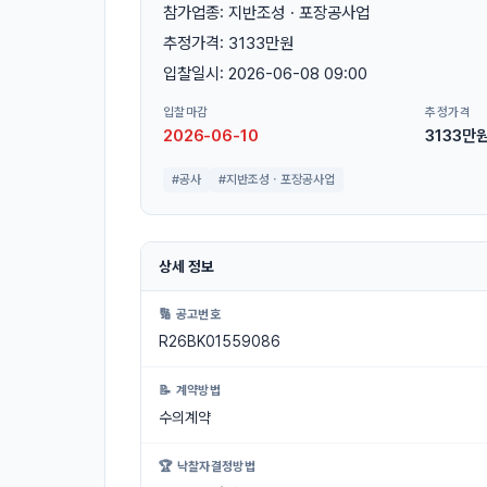
참가업종: 지반조성ㆍ포장공사업
추정가격: 3133만원
입찰일시: 2026-06-08 09:00
입찰마감
추정가격
2026-06-10
3133만
#공사
#지반조성ㆍ포장공사업
상세 정보
🔢 공고번호
R26BK01559086
📝 계약방법
수의계약
🏆 낙찰자결정방법