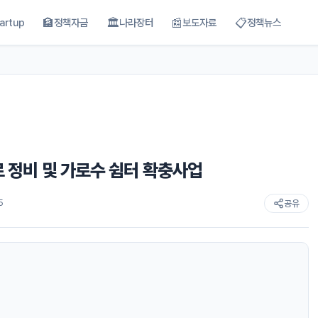
🏦
🏛
📰
📋
artup
정책자금
나라장터
보도자료
정책뉴스
책로 정비 및 가로수 쉼터 확충사업
5
공유