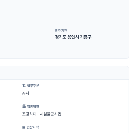
발주기관
경기도 용인시 기흥구
🏗 업무구분
공사
🏭 업종제한
조경식재ㆍ시설물공사업
📅 입찰시작