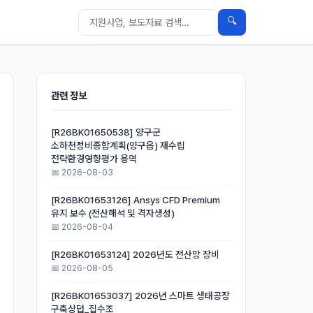
🔍
관련 정보
[R26BK01650538] 양구군
소하천정비종합계획(양구읍) 재수립
전략환경영향평가 용역
📅 2026-08-03
[R26BK01653126] Ansys CFD Premium
유지 보수 (전산해석 및 격자생성)
📅 2026-08-04
[R26BK01653124] 2026년도 전산망 장비
📅 2026-08-05
[R26BK01653037] 2026년 스마트 생태공장
구축상덥_집수조