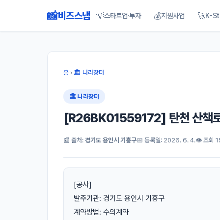
📸
비즈스냅
💡
💰
🚀
스타트업·투자
지원사업
K-St
홈
›
🏛 나라장터
🏛 나라장터
[R26BK01559172] 탄천 산
📰 출처:
경기도 용인시 기흥구
📅 등록일: 2026. 6. 4.
👁 조회 1
[공사]
발주기관: 경기도 용인시 기흥구
계약방법: 수의계약