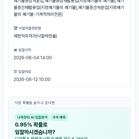
폐기물종합처분업,폐기물종합재활용업(지정폐기물외 폐기물),폐기
물중간재활용업(지정폐기물외 폐기물),폐기물중간처분업(지정폐기
물외 폐기물-기계적처리전문)
🏆 낙찰자결정방법
제한적최저가(낙찰하한율)
📅 입찰시작
2026-06-04 14:00
⏰ 입찰마감
2026-06-12 10:00
낙찰 확률을 높이고 싶다면
나라장터 AI 입찰분석
가격 예측
0.95% 확률로
입찰하시겠습니까?
디마툴즈 월평균 낙찰가 예측 건수 8,266건