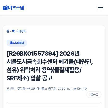
📸
비즈스냅
홈
›
🏛 나라장터
🏛 나라장터
[R26BK01557894] 2026년
서울도시금속회수센터 폐기물(폐원단,
섬유) 위탁처리 용역(물질재활용/
SRF제조) 입찰 공고
📰 출처:
주식회사 에코시티서울
📅 등록일: 2026. 6. 4.
👁 조회 19
공유