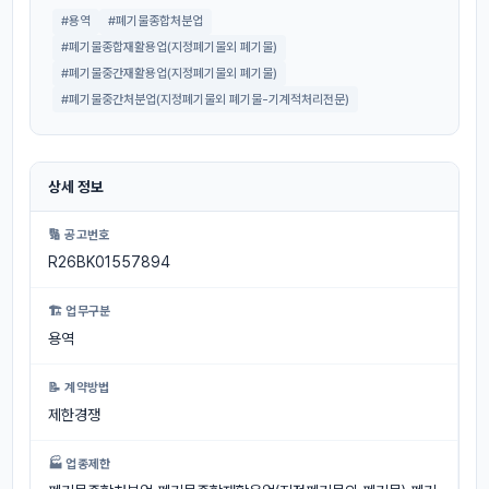
#용역
#폐기물종합처분업
#폐기물종합재활용업(지정폐기물외 폐기물)
#폐기물중간재활용업(지정폐기물외 폐기물)
#폐기물중간처분업(지정폐기물외 폐기물-기계적처리전문)
상세 정보
🔢 공고번호
R26BK01557894
🏗 업무구분
용역
📝 계약방법
제한경쟁
🏭 업종제한