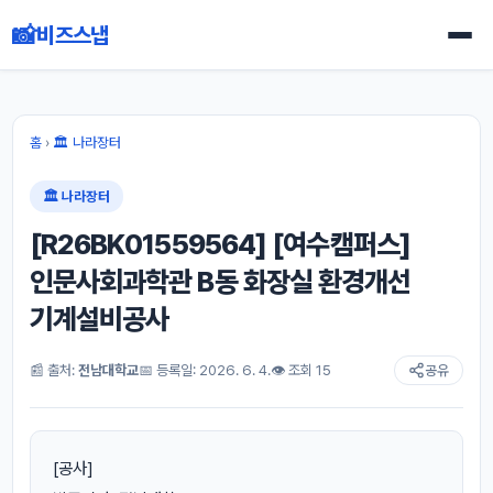
📸
비즈스냅
홈
›
🏛 나라장터
🏛 나라장터
[R26BK01559564] [여수캠퍼스]
인문사회과학관 B동 화장실 환경개선
기계설비공사
📰 출처:
전남대학교
📅 등록일: 2026. 6. 4.
👁 조회 15
공유
[공사]