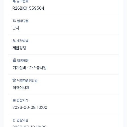
🔢 공고번호
R26BK01559564
🏗 업무구분
공사
📝 계약방법
제한경쟁
🏭 업종제한
기계설비ㆍ가스공사업
🏆 낙찰자결정방법
적격심사제
📅 입찰시작
2026-06-08 10:00
⏰ 입찰마감