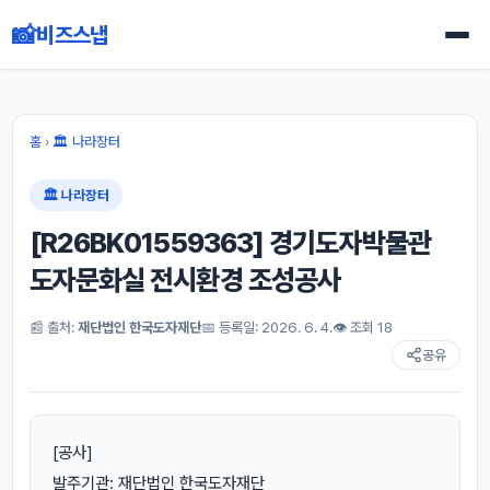
📸
비즈스냅
홈
›
🏛 나라장터
🏛 나라장터
[R26BK01559363] 경기도자박물관
도자문화실 전시환경 조성공사
📰 출처:
재단법인 한국도자재단
📅 등록일: 2026. 6. 4.
👁 조회 18
공유
[공사]
발주기관: 재단법인 한국도자재단