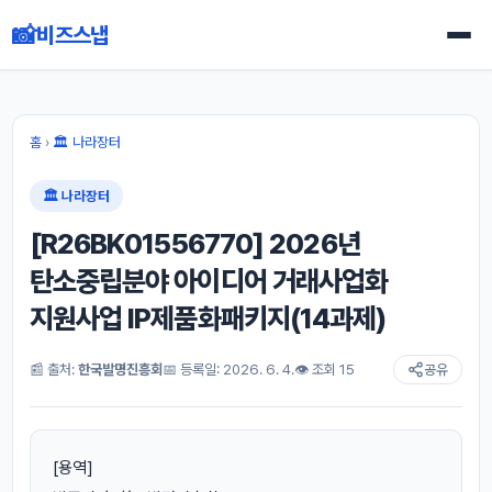
📸
비즈스냅
홈
›
🏛 나라장터
🏛 나라장터
[R26BK01556770] 2026년
탄소중립분야 아이디어 거래사업화
지원사업 IP제품화패키지(14과제)
📰 출처:
한국발명진흥회
📅 등록일: 2026. 6. 4.
👁 조회 15
공유
[용역]