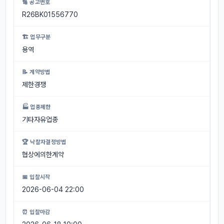
🔢 공고번호
R26BK01556770
🏗 업무구분
용역
📝 계약방법
제한경쟁
🏭 업종제한
기타자유업종
🏆 낙찰자결정방법
협상에의한계약
📅 입찰시작
2026-06-04 22:00
⏰ 입찰마감