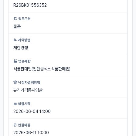
R26BK01556352
🏗 업무구분
물품
📝 계약방법
제한경쟁
🏭 업종제한
식품판매업(집단급식소식품판매업)
🏆 낙찰자결정방법
규격가격동시입찰
📅 입찰시작
2026-06-04 14:00
⏰ 입찰마감
2026-06-11 10:00