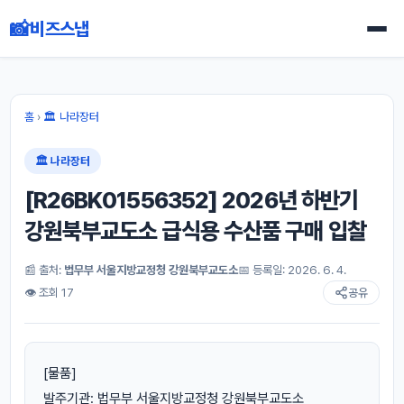
📸
비즈스냅
홈
›
🏛 나라장터
🏛 나라장터
[R26BK01556352] 2026년 하반기
강원북부교도소 급식용 수산품 구매 입찰
📰 출처:
법무부 서울지방교정청 강원북부교도소
📅 등록일: 2026. 6. 4.
👁 조회 17
공유
[물품]
발주기관: 법무부 서울지방교정청 강원북부교도소