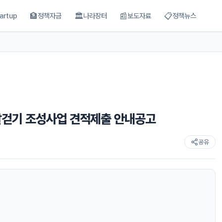
🏦
🏛
📰
📋
artup
정책자금
나라장터
보도자료
정책뉴스
 맨발걷기 조성사업 견적제출 안내공고
공유