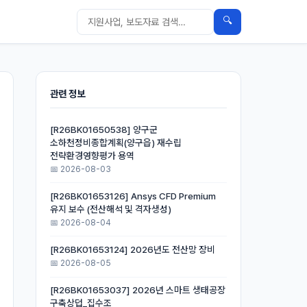
🔍
관련 정보
[R26BK01650538] 양구군
소하천정비종합계획(양구읍) 재수립
전략환경영향평가 용역
📅 2026-08-03
[R26BK01653126] Ansys CFD Premium
유지 보수 (전산해석 및 격자생성)
📅 2026-08-04
[R26BK01653124] 2026년도 전산망 장비
📅 2026-08-05
[R26BK01653037] 2026년 스마트 생태공장
구축상덥_집수조