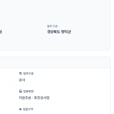
발주기관
원
경상북도 영덕군
🏗 업무구분
공사
🏭 업종제한
지반조성ㆍ포장공사업
📅 입찰시작