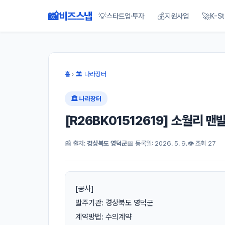
📸
비즈스냅
💡
💰
🚀
스타트업·투자
지원사업
K-St
홈
›
🏛 나라장터
🏛 나라장터
[R26BK01512619] 소월리
📰 출처:
경상북도 영덕군
📅 등록일: 2026. 5. 9.
👁 조회 27
[공사]
발주기관: 경상북도 영덕군
계약방법: 수의계약