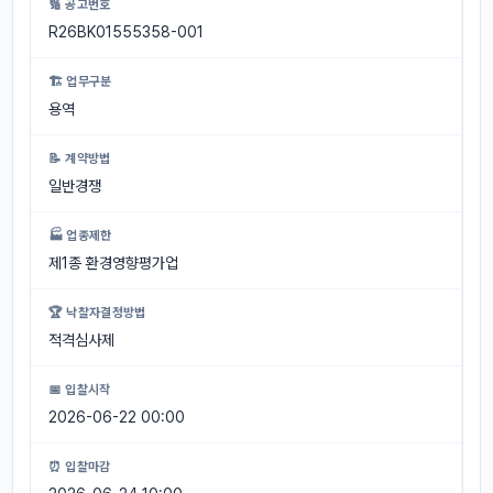
🔢 공고번호
R26BK01555358-001
🏗 업무구분
용역
📝 계약방법
일반경쟁
🏭 업종제한
제1종 환경영향평가업
🏆 낙찰자결정방법
적격심사제
📅 입찰시작
2026-06-22 00:00
⏰ 입찰마감