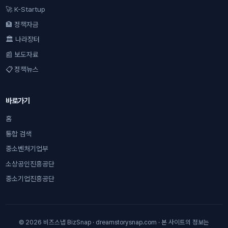
🚀 K-Startup
🏦 정책자금
🏛 나라장터
📰 보도자료
📋 정책뉴스
바로가기
홈
통합 검색
중소벤처기업부
소상공인진흥공단
중소기업진흥공단
© 2026 비즈스냅 BizSnap · dreamstorysnap.com · 본 사이트의 정보는