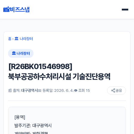
📸
비즈스냅
홈
›
🏛 나라장터
🏛 나라장터
[R26BK01546998]
북부공공하수처리시설 기술진단용역
📰 출처:
대구광역시
📅 등록일: 2026. 6. 4.
👁 조회 15
공유
[용역]
발주기관: 대구광역시
계약방법: 제한경쟁