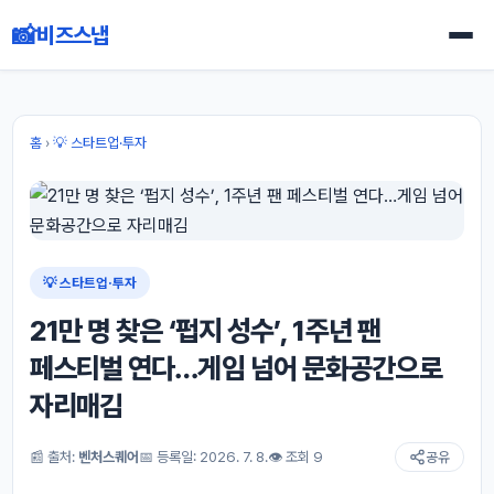
📸
비즈스냅
홈
›
💡 스타트업·투자
💡 스타트업·투자
21만 명 찾은 ‘펍지 성수’, 1주년 팬
페스티벌 연다…게임 넘어 문화공간으로
자리매김
📰 출처:
벤처스퀘어
📅 등록일: 2026. 7. 8.
👁 조회 9
공유