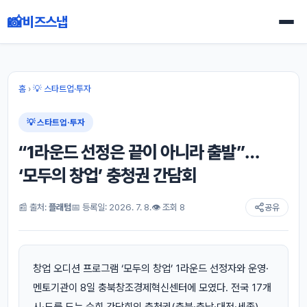
📸
비즈스냅
홈
›
💡 스타트업·투자
💡 스타트업·투자
“1라운드 선정은 끝이 아니라 출발”…
‘모두의 창업’ 충청권 간담회
📰 출처:
플래텀
📅 등록일: 2026. 7. 8.
👁 조회 8
공유
창업 오디션 프로그램 ‘모두의 창업’ 1라운드 선정자와 운영·
멘토기관이 8일 충북창조경제혁신센터에 모였다. 전국 17개
시·도를 도는 순회 간담회의 충청권(충북·충남·대전·세종)